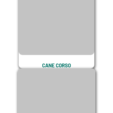
CANE CORSO
LATE MUITO?
Saiba se seu Cane Corso
late muito!!