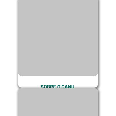
Descubra quanto seu cane corso come
por mês, quais valores nutricionais ele
necessita.
SOBRE O CANIL
O Canil Cane corso Brasil é
especializado na criação e seleção
genética da raça Cane Corso Italiano