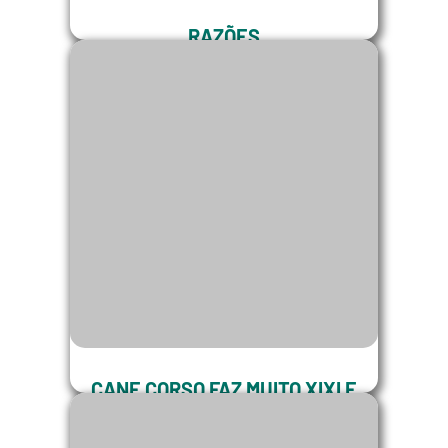
RAZÕES
SÃO RAZÕES
21 Razões para nos escolher. Veja aqui
CANE CORSO FAZ MUITO XIXI E
COCÔ?