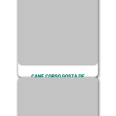
É importante saber quantas vezes ele
faz Xixi
CANE CORSO GOSTA DE
CRIANÇAS?
Como aproximar o Cane Corso filhote
das crianças